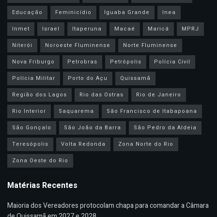
Educação
Feminicídio
Iguaba Grande
Inea
Inmet
Israel
Itaperuna
Macaé
Maricá
MPRJ
Niterói
Noroeste Fluminense
Norte Fluminense
Nova Friburgo
Petrobras
Petrópolis
Polícia Civil
Polícia Militar
Porto do Açu
Quissamã
Região dos Lagos
Rio das Ostras
Rio de Janeiro
Rio Interior
Saquarema
São Francisco de Itabapoana
São Gonçalo
São João da Barra
São Pedro da Aldeia
Teresópolis
Volta Redonda
Zona Norte do Rio
Zona Oeste do Rio
Matérias Recentes
Maioria dos Vereadores protocolam chapa para comandar a Câmara
de Quissamã em 2027 e 2028