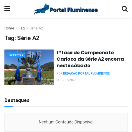
Home
Tag
Série A2
Tag:
Série A2
1ª fase do Campeonato
ESPORTES
Carioca da Série A2 encerra
neste sábado
POR
REDAÇÃO PORTAL FLUMINENSE
12/07/2025
Destaques
Nenhum Conteúdo Disponível