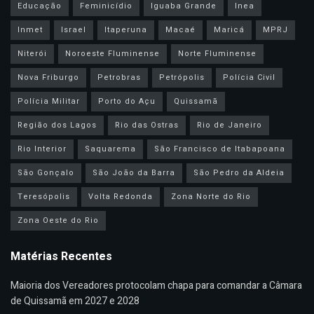
Educação
Feminicídio
Iguaba Grande
Inea
Inmet
Israel
Itaperuna
Macaé
Maricá
MPRJ
Niterói
Noroeste Fluminense
Norte Fluminense
Nova Friburgo
Petrobras
Petrópolis
Polícia Civil
Polícia Militar
Porto do Açu
Quissamã
Região dos Lagos
Rio das Ostras
Rio de Janeiro
Rio Interior
Saquarema
São Francisco de Itabapoana
São Gonçalo
São João da Barra
São Pedro da Aldeia
Teresópolis
Volta Redonda
Zona Norte do Rio
Zona Oeste do Rio
Matérias Recentes
Maioria dos Vereadores protocolam chapa para comandar a Câmara
de Quissamã em 2027 e 2028