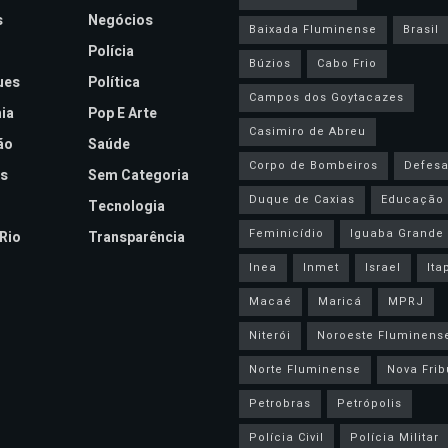
s
Negócios
Baixada Fluminense
Brasil
Polícia
Búzios
Cabo Frio
ues
Política
Campos dos Goytacazes
ia
Pop E Arte
Casimiro de Abreu
ão
Saúde
Corpo de Bombeiros
Defesa 
s
Sem Categoria
Duque de Caxias
Educação
Tecnologia
Feminicídio
Iguaba Grande
Rio
Transparência
Inea
Inmet
Israel
Ita
Macaé
Maricá
MPRJ
Niterói
Noroeste Fluminens
Norte Fluminense
Nova Frib
Petrobras
Petrópolis
Polícia Civil
Polícia Militar