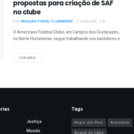
propostas para criação de SAF
no clube
POR
REDAÇÃO PORTAL FLUMINENSE
12/02/2025
0
O Americano Futebol Clube, em Campos dos Goytacazes,
no Norte Fluminense, segue trabalhando nos bastidores e
...
DETAILS
LEIA MAIS
rias
Tags
Justiça
Angra dos Reis
Araruama
Mundo
Arraial do Cabo