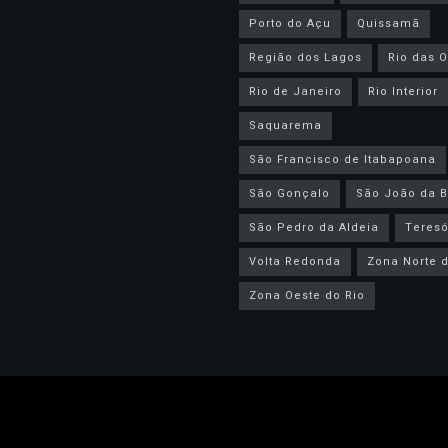
Porto do Açu
Quissamã
Região dos Lagos
Rio das O
Rio de Janeiro
Rio Interior
Saquarema
São Francisco de Itabapoana
São Gonçalo
São João da B
São Pedro da Aldeia
Teresó
Volta Redonda
Zona Norte d
Zona Oeste do Rio
.