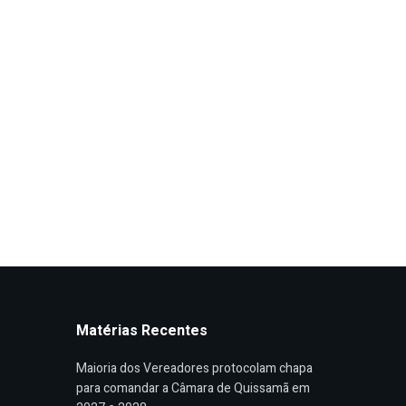
Matérias Recentes
Maioria dos Vereadores protocolam chapa
para comandar a Câmara de Quissamã em