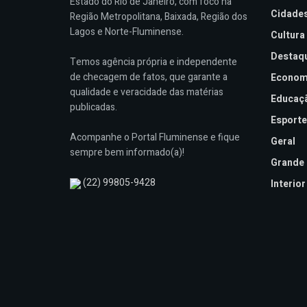
Estado do Rio de Janeiro, com foco na
Cidade
Região Metropolitana, Baixada, Região dos
Lagos e Norte-Fluminense.
Cultura
Destaq
Temos agência própria e independente
de checagem de fatos, que garante a
Econom
qualidade e veracidade das matérias
Educaç
publicadas.
Esporte
Acompanhe o Portal Fluminense e fique
Geral
sempre bem informado(a)!
Grande 
(22) 99805-9428
Interior