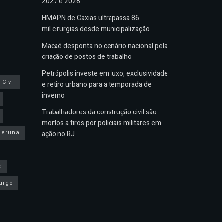
2027 e 2028
HMAPN de Caxias ultrapassa 86
mil cirurgias desde municipalização
Macaé desponta no cenário nacional pela
criação de postos de trabalho
Petrópolis investe em luxo, exclusividade
Civil
e retiro urbano para a temporada de
inverno
Trabalhadores da construção civil são
mortos a tiros por policiais militares em
peruna
ação no RJ
e
urgo