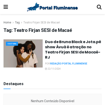
Home
Tag
Teatro Firjan SESI de Macaé
Tag:
Teatro Firjan SESI de Macaé
Duo de Bruna Black e Jota.pê
CULTURA
show Àvuà é atração no
Teatro Firjan SESI de Macaé-
RJ
POR
REDAÇÃO PORTAL FLUMINENSE
22/11/2024
Destaques
Nenhum Conteúdo Disponível