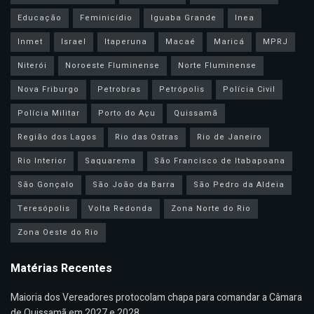
Educação
Feminicídio
Iguaba Grande
Inea
Inmet
Israel
Itaperuna
Macaé
Maricá
MPRJ
Niterói
Noroeste Fluminense
Norte Fluminense
Nova Friburgo
Petrobras
Petrópolis
Polícia Civil
Polícia Militar
Porto do Açu
Quissamã
Região dos Lagos
Rio das Ostras
Rio de Janeiro
Rio Interior
Saquarema
São Francisco de Itabapoana
São Gonçalo
São João da Barra
São Pedro da Aldeia
Teresópolis
Volta Redonda
Zona Norte do Rio
Zona Oeste do Rio
Matérias Recentes
Maioria dos Vereadores protocolam chapa para comandar a Câmara
de Quissamã em 2027 e 2028