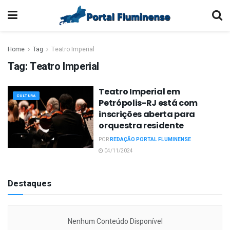
Home
Tag
Teatro Imperial
Tag:
Teatro Imperial
Teatro Imperial em
CULTURA
Petrópolis-RJ está com
inscrições aberta para
orquestra residente
POR
REDAÇÃO PORTAL FLUMINENSE
04/11/2024
Destaques
Nenhum Conteúdo Disponível