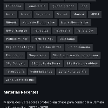
Educação
Feminicídio
Iguaba Grande
Inea
Inmet
Israel
Itaperuna
Macaé
Maricá
MPRJ
Niterói
Noroeste Fluminense
Norte Fluminense
Nova Friburgo
Petrobras
Petrópolis
Polícia Civil
Polícia Militar
Porto do Açu
Quissamã
Região dos Lagos
Rio das Ostras
Rio de Janeiro
Rio Interior
Saquarema
São Francisco de Itabapoana
São Gonçalo
São João da Barra
São Pedro da Aldeia
Teresópolis
Volta Redonda
Zona Norte do Rio
Zona Oeste do Rio
Matérias Recentes
Maioria dos Vereadores protocolam chapa para comandar a Câmara
de Quissamã em 2027 e 2028