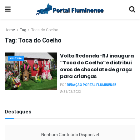
Home
Tag
Toca do Coelho
Tag:
Toca do Coelho
Volta Redonda-RJ inaugura
CULTURA
“Toca do Coelho”e distribui
ovos de chocolate de graça
para crianças
POR
REDAÇÃO PORTAL FLUMINENSE
31/03/2023
Destaques
Nenhum Conteúdo Disponível