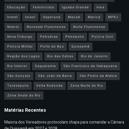
Educação
Feminicídio
Iguaba Grande
Inea
Inmet
Israel
Itaperuna
Macaé
Maricá
MPRJ
Niterói
Noroeste Fluminense
Norte Fluminense
Nova Friburgo
Petrobras
Petrópolis
Polícia Civil
Polícia Militar
Porto do Açu
Quissamã
Região dos Lagos
Rio das Ostras
Rio de Janeiro
Rio Interior
Saquarema
São Francisco de Itabapoana
São Gonçalo
São João da Barra
São Pedro da Aldeia
Teresópolis
Volta Redonda
Zona Norte do Rio
Zona Oeste do Rio
Matérias Recentes
Maioria dos Vereadores protocolam chapa para comandar a Câmara
de Quissamã em 2027 e 2028