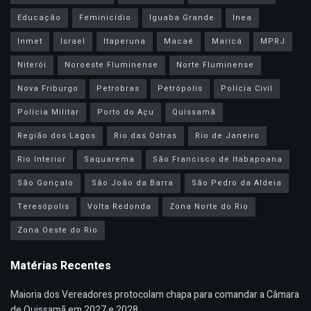
Educação
Feminicídio
Iguaba Grande
Inea
Inmet
Israel
Itaperuna
Macaé
Maricá
MPRJ
Niterói
Noroeste Fluminense
Norte Fluminense
Nova Friburgo
Petrobras
Petrópolis
Polícia Civil
Polícia Militar
Porto do Açu
Quissamã
Região dos Lagos
Rio das Ostras
Rio de Janeiro
Rio Interior
Saquarema
São Francisco de Itabapoana
São Gonçalo
São João da Barra
São Pedro da Aldeia
Teresópolis
Volta Redonda
Zona Norte do Rio
Zona Oeste do Rio
Matérias Recentes
Maioria dos Vereadores protocolam chapa para comandar a Câmara
de Quissamã em 2027 e 2028