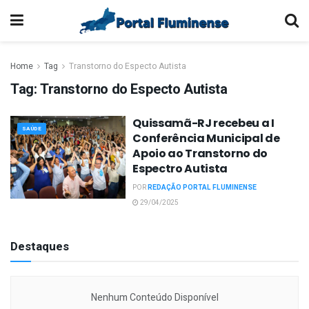
Home
Tag
Transtorno do Especto Autista
Tag:
Transtorno do Especto Autista
Quissamã-RJ recebeu a I
SAÚDE
Conferência Municipal de
Apoio ao Transtorno do
Espectro Autista
POR
REDAÇÃO PORTAL FLUMINENSE
29/04/2025
Destaques
Nenhum Conteúdo Disponível