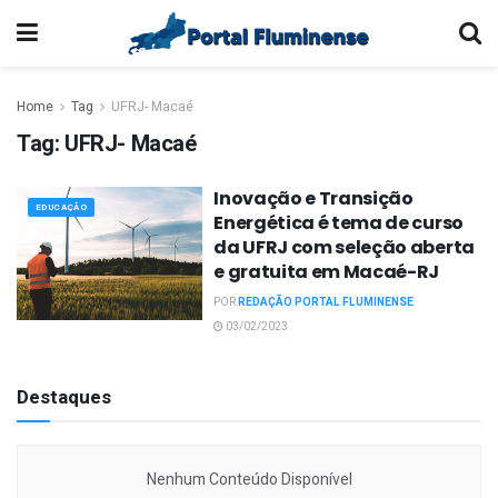
Home
Tag
UFRJ- Macaé
Tag:
UFRJ- Macaé
Inovação e Transição
EDUCAÇÃO
Energética é tema de curso
da UFRJ com seleção aberta
e gratuita em Macaé-RJ
POR
REDAÇÃO PORTAL FLUMINENSE
03/02/2023
Destaques
Nenhum Conteúdo Disponível