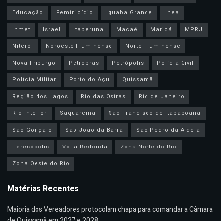
Educação
Feminicídio
Iguaba Grande
Inea
Inmet
Israel
Itaperuna
Macaé
Maricá
MPRJ
Niterói
Noroeste Fluminense
Norte Fluminense
Nova Friburgo
Petrobras
Petrópolis
Polícia Civil
Polícia Militar
Porto do Açu
Quissamã
Região dos Lagos
Rio das Ostras
Rio de Janeiro
Rio Interior
Saquarema
São Francisco de Itabapoana
São Gonçalo
São João da Barra
São Pedro da Aldeia
Teresópolis
Volta Redonda
Zona Norte do Rio
Zona Oeste do Rio
Matérias Recentes
Maioria dos Vereadores protocolam chapa para comandar a Câmara
de Quissamã em 2027 e 2028