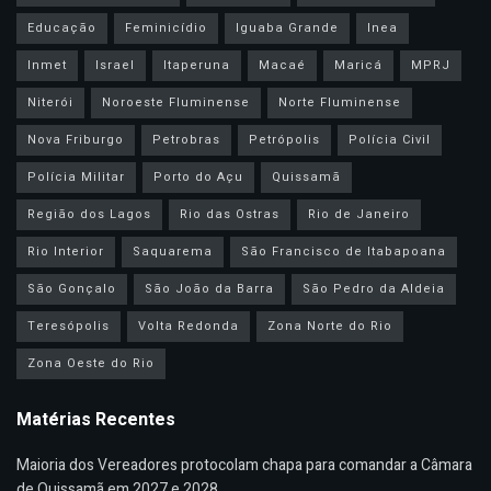
Educação
Feminicídio
Iguaba Grande
Inea
Inmet
Israel
Itaperuna
Macaé
Maricá
MPRJ
Niterói
Noroeste Fluminense
Norte Fluminense
Nova Friburgo
Petrobras
Petrópolis
Polícia Civil
Polícia Militar
Porto do Açu
Quissamã
Região dos Lagos
Rio das Ostras
Rio de Janeiro
Rio Interior
Saquarema
São Francisco de Itabapoana
São Gonçalo
São João da Barra
São Pedro da Aldeia
Teresópolis
Volta Redonda
Zona Norte do Rio
Zona Oeste do Rio
Matérias Recentes
Maioria dos Vereadores protocolam chapa para comandar a Câmara
de Quissamã em 2027 e 2028