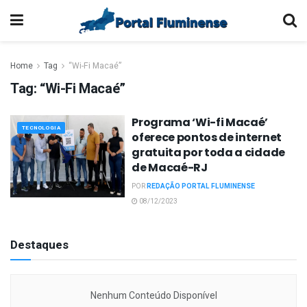
Home
Tag
“Wi-Fi Macaé”
Tag:
“Wi-Fi Macaé”
Programa ‘Wi-fi Macaé’
TECNOLOGIA
oferece pontos de internet
gratuita por toda a cidade
de Macaé-RJ
POR
REDAÇÃO PORTAL FLUMINENSE
08/12/2023
Destaques
Nenhum Conteúdo Disponível