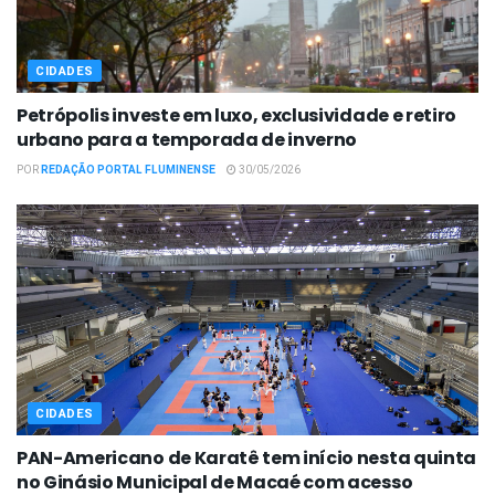
CIDADES
Petrópolis investe em luxo, exclusividade e retiro
urbano para a temporada de inverno
POR
REDAÇÃO PORTAL FLUMINENSE
30/05/2026
CIDADES
PAN-Americano de Karatê tem início nesta quinta
no Ginásio Municipal de Macaé com acesso