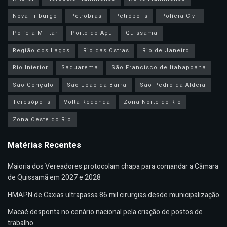
Nova Friburgo
Petrobras
Petrópolis
Polícia Civil
Polícia Militar
Porto do Açu
Quissamã
Região dos Lagos
Rio das Ostras
Rio de Janeiro
Rio Interior
Saquarema
São Francisco de Itabapoana
São Gonçalo
São João da Barra
São Pedro da Aldeia
Teresópolis
Volta Redonda
Zona Norte do Rio
Zona Oeste do Rio
Matérias Recentes
Maioria dos Vereadores protocolam chapa para comandar a Câmara
de Quissamã em 2027 e 2028
HMAPN de Caxias ultrapassa 86 mil cirurgias desde municipalização
Macaé desponta no cenário nacional pela criação de postos de
trabalho