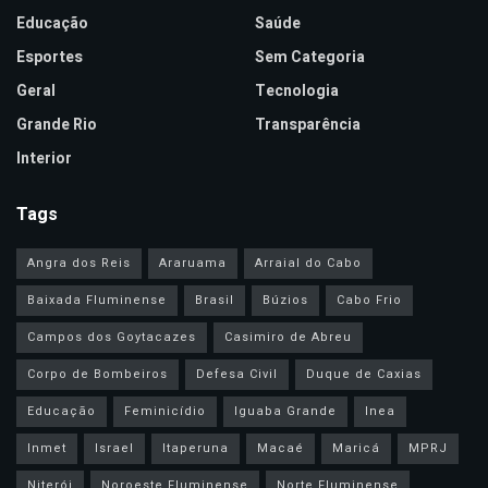
Educação
Saúde
Esportes
Sem Categoria
Geral
Tecnologia
Grande Rio
Transparência
Interior
Tags
Angra dos Reis
Araruama
Arraial do Cabo
Baixada Fluminense
Brasil
Búzios
Cabo Frio
Campos dos Goytacazes
Casimiro de Abreu
Corpo de Bombeiros
Defesa Civil
Duque de Caxias
Educação
Feminicídio
Iguaba Grande
Inea
Inmet
Israel
Itaperuna
Macaé
Maricá
MPRJ
Niterói
Noroeste Fluminense
Norte Fluminense