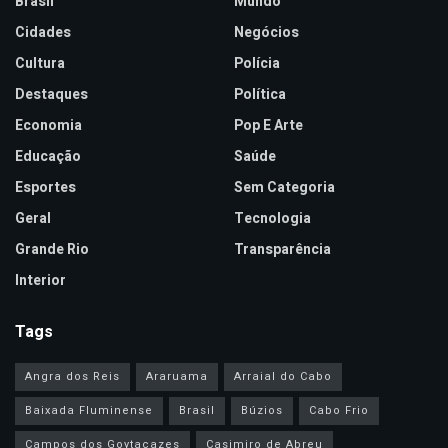
Brasil
Mundo
Cidades
Negócios
Cultura
Polícia
Destaques
Política
Economia
Pop E Arte
Educação
Saúde
Esportes
Sem Categoria
Geral
Tecnologia
Grande Rio
Transparência
Interior
Tags
Angra dos Reis
Araruama
Arraial do Cabo
Baixada Fluminense
Brasil
Búzios
Cabo Frio
Campos dos Goytacazes
Casimiro de Abreu