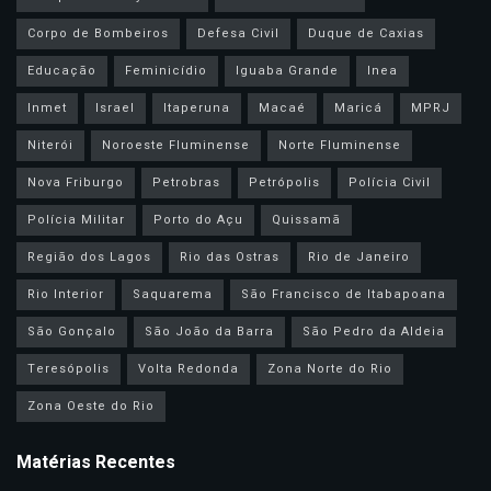
Corpo de Bombeiros
Defesa Civil
Duque de Caxias
Educação
Feminicídio
Iguaba Grande
Inea
Inmet
Israel
Itaperuna
Macaé
Maricá
MPRJ
Niterói
Noroeste Fluminense
Norte Fluminense
Nova Friburgo
Petrobras
Petrópolis
Polícia Civil
Polícia Militar
Porto do Açu
Quissamã
Região dos Lagos
Rio das Ostras
Rio de Janeiro
Rio Interior
Saquarema
São Francisco de Itabapoana
São Gonçalo
São João da Barra
São Pedro da Aldeia
Teresópolis
Volta Redonda
Zona Norte do Rio
Zona Oeste do Rio
Matérias Recentes