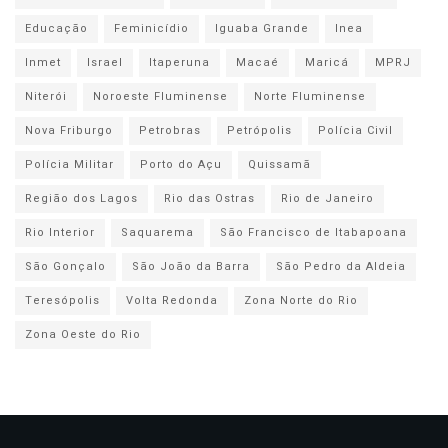
Educação
Feminicídio
Iguaba Grande
Inea
Inmet
Israel
Itaperuna
Macaé
Maricá
MPRJ
Niterói
Noroeste Fluminense
Norte Fluminense
Nova Friburgo
Petrobras
Petrópolis
Polícia Civil
Polícia Militar
Porto do Açu
Quissamã
Região dos Lagos
Rio das Ostras
Rio de Janeiro
Rio Interior
Saquarema
São Francisco de Itabapoana
São Gonçalo
São João da Barra
São Pedro da Aldeia
Teresópolis
Volta Redonda
Zona Norte do Rio
Zona Oeste do Rio