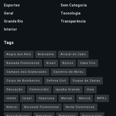
Esportes
Sem Categoria
Geral
Tecnologia
Grande Rio
Transparência
Interior
Tags
Angra dos Reis
Araruama
Arraial do Cabo
Baixada Fluminense
Brasil
Búzios
Cabo Frio
Campos dos Goytacazes
Casimiro de Abreu
Corpo de Bombeiros
Defesa Civil
Duque de Caxias
Educação
Feminicídio
Iguaba Grande
Inea
Inmet
Israel
Itaperuna
Macaé
Maricá
MPRJ
Niterói
Noroeste Fluminense
Norte Fluminense
Nova Friburgo
Petrobras
Petrópolis
Polícia Civil