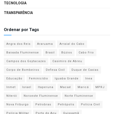
TECNOLOGIA
TRANSPARÊNCIA
Ordenar por Tags
Angra dos Reis
Araruama
Arraial do Cabo
Baixada Fluminense
Brasil
Búzios
Cabo Frio
Campos dos Goytacazes
Casimiro de Abreu
Corpo de Bombeiros
Defesa Civil
Duque de Caxias
Educação
Feminicídio
Iguaba Grande
Inea
Inmet
Israel
Itaperuna
Macaé
Maricá
MPRJ
Niterói
Noroeste Fluminense
Norte Fluminense
Nova Friburgo
Petrobras
Petrópolis
Polícia Civil
Polícia Militar
Porto do Açu
Quissamã