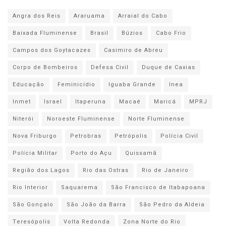
Angra dos Reis
Araruama
Arraial do Cabo
Baixada Fluminense
Brasil
Búzios
Cabo Frio
Campos dos Goytacazes
Casimiro de Abreu
Corpo de Bombeiros
Defesa Civil
Duque de Caxias
Educação
Feminicídio
Iguaba Grande
Inea
Inmet
Israel
Itaperuna
Macaé
Maricá
MPRJ
Niterói
Noroeste Fluminense
Norte Fluminense
Nova Friburgo
Petrobras
Petrópolis
Polícia Civil
Polícia Militar
Porto do Açu
Quissamã
Região dos Lagos
Rio das Ostras
Rio de Janeiro
Rio Interior
Saquarema
São Francisco de Itabapoana
São Gonçalo
São João da Barra
São Pedro da Aldeia
Teresópolis
Volta Redonda
Zona Norte do Rio