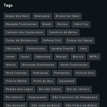
Tags
Angra dos Reis
Araruama
Arraial do Cabo
Baixada Fluminense
Brasil
Búzios
Cabo Frio
Campos dos Goytacazes
Casimiro de Abreu
Corpo de Bombeiros
Defesa Civil
Duque de Caxias
Educação
Feminicídio
Iguaba Grande
Inea
Inmet
Israel
Itaperuna
Macaé
Maricá
MPRJ
Niterói
Noroeste Fluminense
Norte Fluminense
Nova Friburgo
Petrobras
Petrópolis
Polícia Civil
Polícia Militar
Porto do Açu
Quissamã
Região dos Lagos
Rio das Ostras
Rio de Janeiro
Rio Interior
Saquarema
São Francisco de Itabapoana
São Gonçalo
São João da Barra
São Pedro da Aldeia