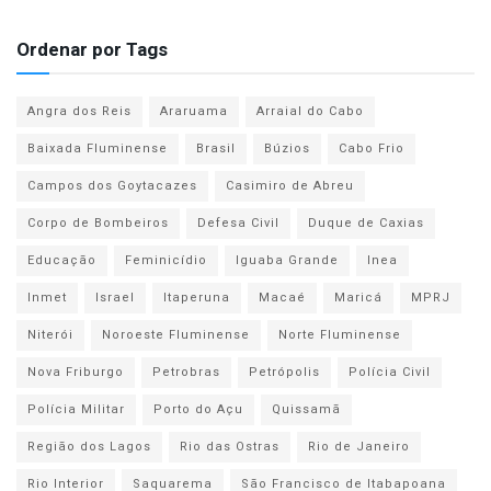
Ordenar por Tags
Angra dos Reis
Araruama
Arraial do Cabo
Baixada Fluminense
Brasil
Búzios
Cabo Frio
Campos dos Goytacazes
Casimiro de Abreu
Corpo de Bombeiros
Defesa Civil
Duque de Caxias
Educação
Feminicídio
Iguaba Grande
Inea
Inmet
Israel
Itaperuna
Macaé
Maricá
MPRJ
Niterói
Noroeste Fluminense
Norte Fluminense
Nova Friburgo
Petrobras
Petrópolis
Polícia Civil
Polícia Militar
Porto do Açu
Quissamã
Região dos Lagos
Rio das Ostras
Rio de Janeiro
Rio Interior
Saquarema
São Francisco de Itabapoana