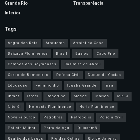
Grande Rio
Transparência
Interior
Tags
Angra dos Reis
Araruama
Arraial do Cabo
Baixada Fluminense
Brasil
Búzios
Cabo Frio
Campos dos Goytacazes
Casimiro de Abreu
Corpo de Bombeiros
Defesa Civil
Duque de Caxias
Educação
Feminicídio
Iguaba Grande
Inea
Inmet
Israel
Itaperuna
Macaé
Maricá
MPRJ
Niterói
Noroeste Fluminense
Norte Fluminense
Nova Friburgo
Petrobras
Petrópolis
Polícia Civil
Polícia Militar
Porto do Açu
Quissamã
Região dos Lagos
Rio das Ostras
Rio de Janeiro