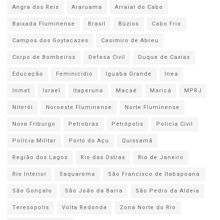
Angra dos Reis
Araruama
Arraial do Cabo
Baixada Fluminense
Brasil
Búzios
Cabo Frio
Campos dos Goytacazes
Casimiro de Abreu
Corpo de Bombeiros
Defesa Civil
Duque de Caxias
Educação
Feminicídio
Iguaba Grande
Inea
Inmet
Israel
Itaperuna
Macaé
Maricá
MPRJ
Niterói
Noroeste Fluminense
Norte Fluminense
Nova Friburgo
Petrobras
Petrópolis
Polícia Civil
Polícia Militar
Porto do Açu
Quissamã
Região dos Lagos
Rio das Ostras
Rio de Janeiro
Rio Interior
Saquarema
São Francisco de Itabapoana
São Gonçalo
São João da Barra
São Pedro da Aldeia
Teresópolis
Volta Redonda
Zona Norte do Rio