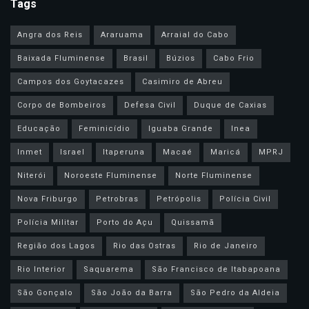
Tags
Angra dos Reis
Araruama
Arraial do Cabo
Baixada Fluminense
Brasil
Búzios
Cabo Frio
Campos dos Goytacazes
Casimiro de Abreu
Corpo de Bombeiros
Defesa Civil
Duque de Caxias
Educação
Feminicídio
Iguaba Grande
Inea
Inmet
Israel
Itaperuna
Macaé
Maricá
MPRJ
Niterói
Noroeste Fluminense
Norte Fluminense
Nova Friburgo
Petrobras
Petrópolis
Polícia Civil
Polícia Militar
Porto do Açu
Quissamã
Região dos Lagos
Rio das Ostras
Rio de Janeiro
Rio Interior
Saquarema
São Francisco de Itabapoana
São Gonçalo
São João da Barra
São Pedro da Aldeia