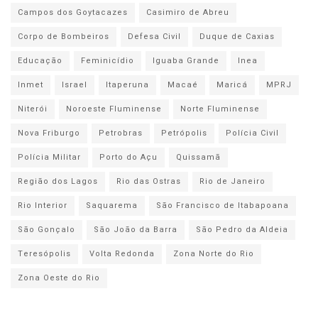
Campos dos Goytacazes
Casimiro de Abreu
Corpo de Bombeiros
Defesa Civil
Duque de Caxias
Educação
Feminicídio
Iguaba Grande
Inea
Inmet
Israel
Itaperuna
Macaé
Maricá
MPRJ
Niterói
Noroeste Fluminense
Norte Fluminense
Nova Friburgo
Petrobras
Petrópolis
Polícia Civil
Polícia Militar
Porto do Açu
Quissamã
Região dos Lagos
Rio das Ostras
Rio de Janeiro
Rio Interior
Saquarema
São Francisco de Itabapoana
São Gonçalo
São João da Barra
São Pedro da Aldeia
Teresópolis
Volta Redonda
Zona Norte do Rio
Zona Oeste do Rio