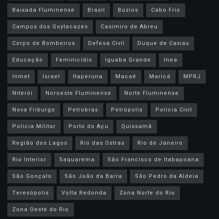
Baixada Fluminense
Brasil
Búzios
Cabo Frio
Campos dos Goytacazes
Casimiro de Abreu
Corpo de Bombeiros
Defesa Civil
Duque de Caxias
Educação
Feminicídio
Iguaba Grande
Inea
Inmet
Israel
Itaperuna
Macaé
Maricá
MPRJ
Niterói
Noroeste Fluminense
Norte Fluminense
Nova Friburgo
Petrobras
Petrópolis
Polícia Civil
Polícia Militar
Porto do Açu
Quissamã
Região dos Lagos
Rio das Ostras
Rio de Janeiro
Rio Interior
Saquarema
São Francisco de Itabapoana
São Gonçalo
São João da Barra
São Pedro da Aldeia
Teresópolis
Volta Redonda
Zona Norte do Rio
Zona Oeste do Rio