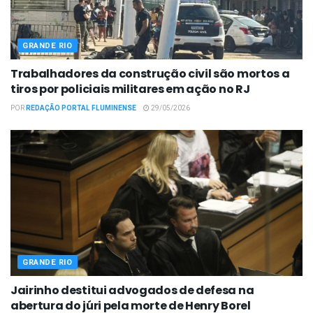
GRANDE RIO
Trabalhadores da construção civil são mortos a
tiros por policiais militares em ação no RJ
POR
REDAÇÃO PORTAL FLUMINENSE
29/05/2026
GRANDE RIO
Jairinho destitui advogados de defesa na
abertura do júri pela morte de Henry Borel