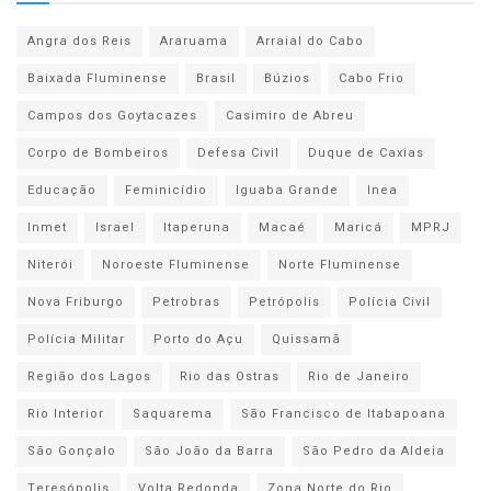
Angra dos Reis
Araruama
Arraial do Cabo
Baixada Fluminense
Brasil
Búzios
Cabo Frio
Campos dos Goytacazes
Casimiro de Abreu
Corpo de Bombeiros
Defesa Civil
Duque de Caxias
Educação
Feminicídio
Iguaba Grande
Inea
Inmet
Israel
Itaperuna
Macaé
Maricá
MPRJ
Niterói
Noroeste Fluminense
Norte Fluminense
Nova Friburgo
Petrobras
Petrópolis
Polícia Civil
Polícia Militar
Porto do Açu
Quissamã
Região dos Lagos
Rio das Ostras
Rio de Janeiro
Rio Interior
Saquarema
São Francisco de Itabapoana
São Gonçalo
São João da Barra
São Pedro da Aldeia
Teresópolis
Volta Redonda
Zona Norte do Rio