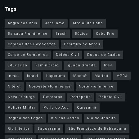
Tags
Angra dos Reis
Araruama
Arraial do Cabo
Baixada Fluminense
Brasil
Búzios
Cabo Frio
Campos dos Goytacazes
Casimiro de Abreu
Corpo de Bombeiros
Defesa Civil
Duque de Caxias
Educação
Feminicídio
Iguaba Grande
Inea
Inmet
Israel
Itaperuna
Macaé
Maricá
MPRJ
Niterói
Noroeste Fluminense
Norte Fluminense
Nova Friburgo
Petrobras
Petrópolis
Polícia Civil
Polícia Militar
Porto do Açu
Quissamã
Região dos Lagos
Rio das Ostras
Rio de Janeiro
Rio Interior
Saquarema
São Francisco de Itabapoana