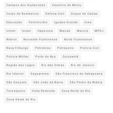
Campos dos Goytacazes
Casimiro de Abreu
Corpo de Bombeiros
Defesa Civil
Duque de Caxias
Educação
Feminicídio
Iguaba Grande
Inea
Inmet
Israel
Itaperuna
Macaé
Maricá
MPRJ
Niterói
Noroeste Fluminense
Norte Fluminense
Nova Friburgo
Petrobras
Petrópolis
Polícia Civil
Polícia Militar
Porto do Açu
Quissamã
Região dos Lagos
Rio das Ostras
Rio de Janeiro
Rio Interior
Saquarema
São Francisco de Itabapoana
São Gonçalo
São João da Barra
São Pedro da Aldeia
Teresópolis
Volta Redonda
Zona Norte do Rio
Zona Oeste do Rio