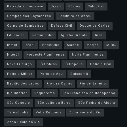
Baixada Fluminense
Brasil
Búzios
Cabo Frio
Campos dos Goytacazes
Casimiro de Abreu
Corpo de Bombeiros
Defesa Civil
Duque de Caxias
Educação
Feminicídio
Iguaba Grande
Inea
Inmet
Israel
Itaperuna
Macaé
Maricá
MPRJ
Niterói
Noroeste Fluminense
Norte Fluminense
Nova Friburgo
Petrobras
Petrópolis
Polícia Civil
Polícia Militar
Porto do Açu
Quissamã
Região dos Lagos
Rio das Ostras
Rio de Janeiro
Rio Interior
Saquarema
São Francisco de Itabapoana
São Gonçalo
São João da Barra
São Pedro da Aldeia
Teresópolis
Volta Redonda
Zona Norte do Rio
Zona Oeste do Rio