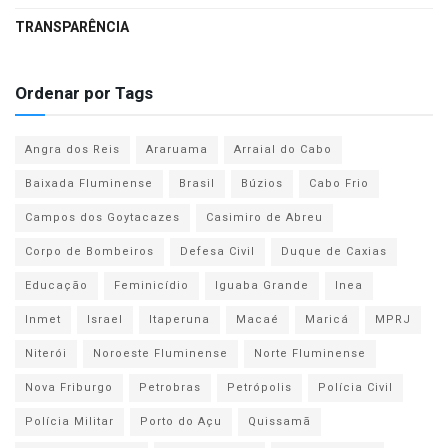
TRANSPARÊNCIA
Ordenar por Tags
Angra dos Reis
Araruama
Arraial do Cabo
Baixada Fluminense
Brasil
Búzios
Cabo Frio
Campos dos Goytacazes
Casimiro de Abreu
Corpo de Bombeiros
Defesa Civil
Duque de Caxias
Educação
Feminicídio
Iguaba Grande
Inea
Inmet
Israel
Itaperuna
Macaé
Maricá
MPRJ
Niterói
Noroeste Fluminense
Norte Fluminense
Nova Friburgo
Petrobras
Petrópolis
Polícia Civil
Polícia Militar
Porto do Açu
Quissamã