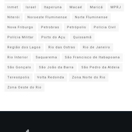
Inmet
Israel
Itaperuna
Macaé
Maricá
MPRJ
Niterói
Noroeste Fluminense
Norte Fluminense
Nova Friburgo
Petrobras
Petrópolis
Polícia Civil
Polícia Militar
Porto do Açu
Quissamã
Região dos Lagos
Rio das Ostras
Rio de Janeiro
Rio Interior
Saquarema
São Francisco de Itabapoana
São Gonçalo
São João da Barra
São Pedro da Aldeia
Teresópolis
Volta Redonda
Zona Norte do Rio
Zona Oeste do Rio