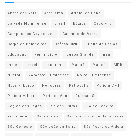
Angra dos Reis
Araruama
Arraial do Cabo
Baixada Fluminense
Brasil
Búzios
Cabo Frio
Campos dos Goytacazes
Casimiro de Abreu
Corpo de Bombeiros
Defesa Civil
Duque de Caxias
Educação
Feminicídio
Iguaba Grande
Inea
Inmet
Israel
Itaperuna
Macaé
Maricá
MPRJ
Niterói
Noroeste Fluminense
Norte Fluminense
Nova Friburgo
Petrobras
Petrópolis
Polícia Civil
Polícia Militar
Porto do Açu
Quissamã
Região dos Lagos
Rio das Ostras
Rio de Janeiro
Rio Interior
Saquarema
São Francisco de Itabapoana
São Gonçalo
São João da Barra
São Pedro da Aldeia