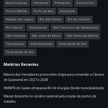
Nova Friburgo
Petrobras
Petrópolis
Polícia Civil
Polícia Militar
Porto do Açu
Quissamã
Região dos Lagos
Rio das Ostras
Rio de Janeiro
Rio Interior
Saquarema
São Francisco de Itabapoana
São Gonçalo
São João da Barra
São Pedro da Aldeia
Teresópolis
Volta Redonda
Zona Norte do Rio
Zona Oeste do Rio
Matérias Recentes
Maioria dos Vereadores protocolam chapa para comandar a Câmara
de Quissamã em 2027 e 2028
HMAPN de Caxias ultrapassa 86 mil cirurgias desde municipalização
Macaé desponta no cenário nacional pela criação de postos de
trabalho