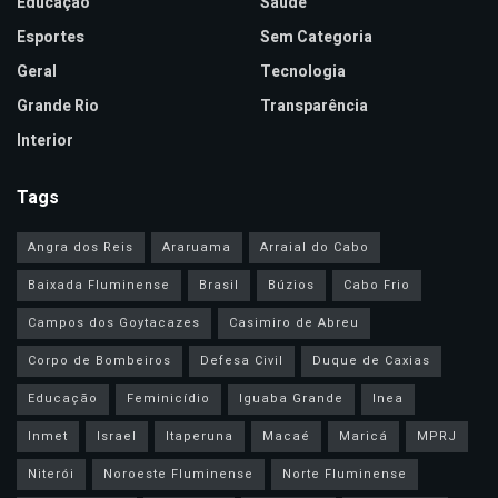
Educação
Saúde
Esportes
Sem Categoria
Geral
Tecnologia
Grande Rio
Transparência
Interior
Tags
Angra dos Reis
Araruama
Arraial do Cabo
Baixada Fluminense
Brasil
Búzios
Cabo Frio
Campos dos Goytacazes
Casimiro de Abreu
Corpo de Bombeiros
Defesa Civil
Duque de Caxias
Educação
Feminicídio
Iguaba Grande
Inea
Inmet
Israel
Itaperuna
Macaé
Maricá
MPRJ
Niterói
Noroeste Fluminense
Norte Fluminense