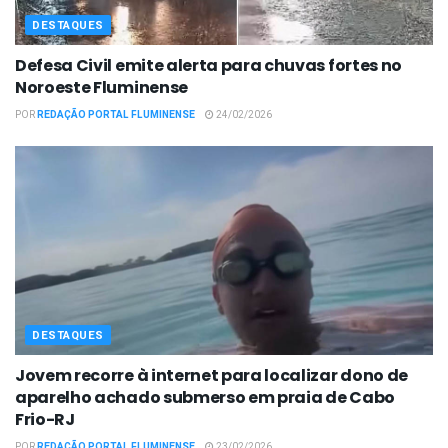
DESTAQUES
Defesa Civil emite alerta para chuvas fortes no
Noroeste Fluminense
POR
REDAÇÃO PORTAL FLUMINENSE
24/02/2026
DESTAQUES
Jovem recorre à internet para localizar dono de
aparelho achado submerso em praia de Cabo
Frio-RJ
POR
REDAÇÃO PORTAL FLUMINENSE
23/02/2026