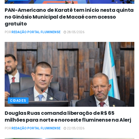
PAN-Americano de Karatê tem início nesta quinta
no Ginásio Municipal de Macaé com acesso
gratuito
POR
REDAÇÃO PORTAL FLUMINENSE
28/05/2026
CIDADES
Douglas Ruas comanda liberação de R$ 65
milhões para norte e noroeste fluminense na Alerj
POR
REDAÇÃO PORTAL FLUMINENSE
22/05/2026