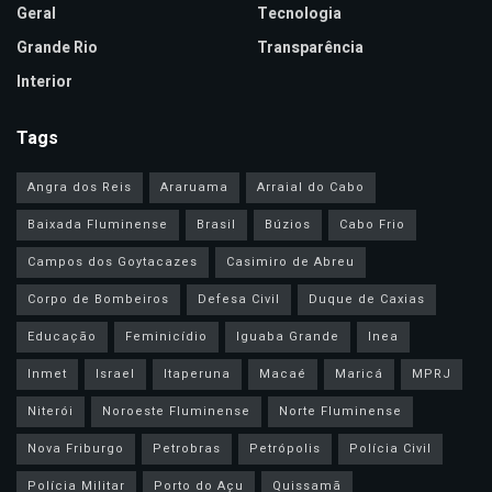
Geral
Tecnologia
Grande Rio
Transparência
Interior
Tags
Angra dos Reis
Araruama
Arraial do Cabo
Baixada Fluminense
Brasil
Búzios
Cabo Frio
Campos dos Goytacazes
Casimiro de Abreu
Corpo de Bombeiros
Defesa Civil
Duque de Caxias
Educação
Feminicídio
Iguaba Grande
Inea
Inmet
Israel
Itaperuna
Macaé
Maricá
MPRJ
Niterói
Noroeste Fluminense
Norte Fluminense
Nova Friburgo
Petrobras
Petrópolis
Polícia Civil
Polícia Militar
Porto do Açu
Quissamã