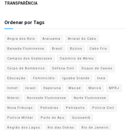
TRANSPARÊNCIA
Ordenar por Tags
Angra dos Reis
Araruama
Arraial do Cabo
Baixada Fluminense
Brasil
Búzios
Cabo Frio
Campos dos Goytacazes
Casimiro de Abreu
Corpo de Bombeiros
Defesa Civil
Duque de Caxias
Educação
Feminicídio
Iguaba Grande
Inea
Inmet
Israel
Itaperuna
Macaé
Maricá
MPRJ
Niterói
Noroeste Fluminense
Norte Fluminense
Nova Friburgo
Petrobras
Petrópolis
Polícia Civil
Polícia Militar
Porto do Açu
Quissamã
Região dos Lagos
Rio das Ostras
Rio de Janeiro