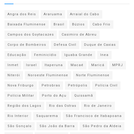
Angra dos Reis
Araruama
Arraial do Cabo
Baixada Fluminense
Brasil
Búzios
Cabo Frio
Campos dos Goytacazes
Casimiro de Abreu
Corpo de Bombeiros
Defesa Civil
Duque de Caxias
Educação
Feminicídio
Iguaba Grande
Inea
Inmet
Israel
Itaperuna
Macaé
Maricá
MPRJ
Niterói
Noroeste Fluminense
Norte Fluminense
Nova Friburgo
Petrobras
Petrópolis
Polícia Civil
Polícia Militar
Porto do Açu
Quissamã
Região dos Lagos
Rio das Ostras
Rio de Janeiro
Rio Interior
Saquarema
São Francisco de Itabapoana
São Gonçalo
São João da Barra
São Pedro da Aldeia