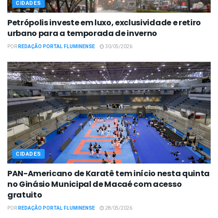
CIDADES
Petrópolis investe em luxo, exclusividade e retiro
urbano para a temporada de inverno
POR
REDAÇÃO PORTAL FLUMINENSE
30/05/2026
CIDADES
PAN-Americano de Karatê tem início nesta quinta
no Ginásio Municipal de Macaé com acesso
gratuito
POR
REDAÇÃO PORTAL FLUMINENSE
28/05/2026