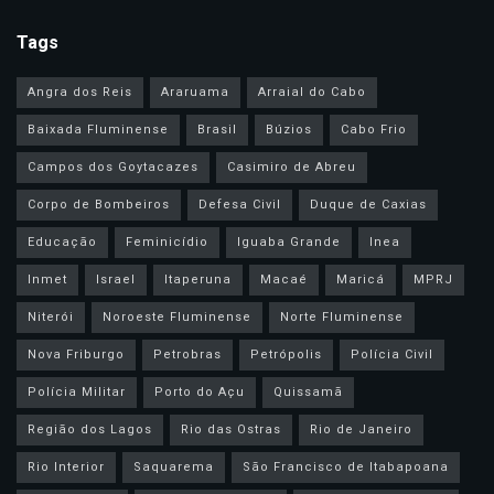
Tags
Angra dos Reis
Araruama
Arraial do Cabo
Baixada Fluminense
Brasil
Búzios
Cabo Frio
Campos dos Goytacazes
Casimiro de Abreu
Corpo de Bombeiros
Defesa Civil
Duque de Caxias
Educação
Feminicídio
Iguaba Grande
Inea
Inmet
Israel
Itaperuna
Macaé
Maricá
MPRJ
Niterói
Noroeste Fluminense
Norte Fluminense
Nova Friburgo
Petrobras
Petrópolis
Polícia Civil
Polícia Militar
Porto do Açu
Quissamã
Região dos Lagos
Rio das Ostras
Rio de Janeiro
Rio Interior
Saquarema
São Francisco de Itabapoana