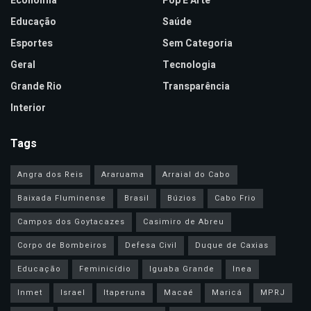
Economia
Pop E Arte
Educação
Saúde
Esportes
Sem Categoria
Geral
Tecnologia
Grande Rio
Transparência
Interior
Tags
Angra dos Reis
Araruama
Arraial do Cabo
Baixada Fluminense
Brasil
Búzios
Cabo Frio
Campos dos Goytacazes
Casimiro de Abreu
Corpo de Bombeiros
Defesa Civil
Duque de Caxias
Educação
Feminicídio
Iguaba Grande
Inea
Inmet
Israel
Itaperuna
Macaé
Maricá
MPRJ