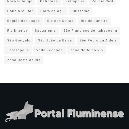
Nova Friburgo
Petrobras
Petrópolis
Polícia Civil
Polícia Militar
Porto do Açu
Quissamã
Região dos Lagos
Rio das Ostras
Rio de Janeiro
Rio Interior
Saquarema
São Francisco de Itabapoana
São Gonçalo
São João da Barra
São Pedro da Aldeia
Teresópolis
Volta Redonda
Zona Norte do Rio
Zona Oeste do Rio