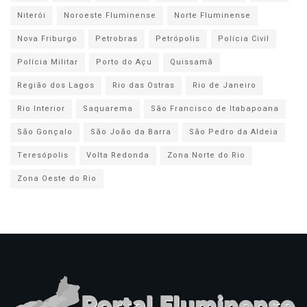
Niterói
Noroeste Fluminense
Norte Fluminense
Nova Friburgo
Petrobras
Petrópolis
Polícia Civil
Polícia Militar
Porto do Açu
Quissamã
Região dos Lagos
Rio das Ostras
Rio de Janeiro
Rio Interior
Saquarema
São Francisco de Itabapoana
São Gonçalo
São João da Barra
São Pedro da Aldeia
Teresópolis
Volta Redonda
Zona Norte do Rio
Zona Oeste do Rio