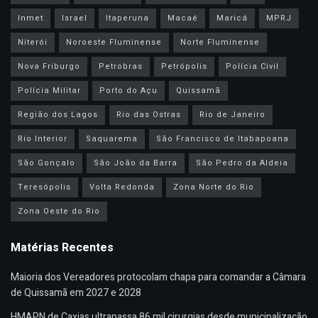
Inmet
Israel
Itaperuna
Macaé
Maricá
MPRJ
Niterói
Noroeste Fluminense
Norte Fluminense
Nova Friburgo
Petrobras
Petrópolis
Polícia Civil
Polícia Militar
Porto do Açu
Quissamã
Região dos Lagos
Rio das Ostras
Rio de Janeiro
Rio Interior
Saquarema
São Francisco de Itabapoana
São Gonçalo
São João da Barra
São Pedro da Aldeia
Teresópolis
Volta Redonda
Zona Norte do Rio
Zona Oeste do Rio
Matérias Recentes
Maioria dos Vereadores protocolam chapa para comandar a Câmara
de Quissamã em 2027 e 2028
HMAPN de Caxias ultrapassa 86 mil cirurgias desde municipalização