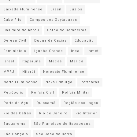
Baixada Fluminense
Brasil
Búzios
Cabo Frio
Campos dos Goytacazes
Casimiro de Abreu
Corpo de Bombeiros
Defesa Civil
Duque de Caxias
Educação
Feminicídio
Iguaba Grande
Inea
Inmet
Israel
Itaperuna
Macaé
Maricá
MPRJ
Niterói
Noroeste Fluminense
Norte Fluminense
Nova Friburgo
Petrobras
Petrópolis
Polícia Civil
Polícia Militar
Porto do Açu
Quissamã
Região dos Lagos
Rio das Ostras
Rio de Janeiro
Rio Interior
Saquarema
São Francisco de Itabapoana
São Gonçalo
São João da Barra