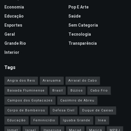
Economia
Pop E Arte
Educação
Saúde
Esportes
Sem Categoria
Geral
Tecnologia
Grande Rio
Transparência
Interior
Tags
Angra dos Reis
Araruama
Arraial do Cabo
Baixada Fluminense
Brasil
Búzios
Cabo Frio
Campos dos Goytacazes
Casimiro de Abreu
Corpo de Bombeiros
Defesa Civil
Duque de Caxias
Educação
Feminicídio
Iguaba Grande
Inea
Inmet
Israel
Itaperuna
Macaé
Maricá
MPRJ