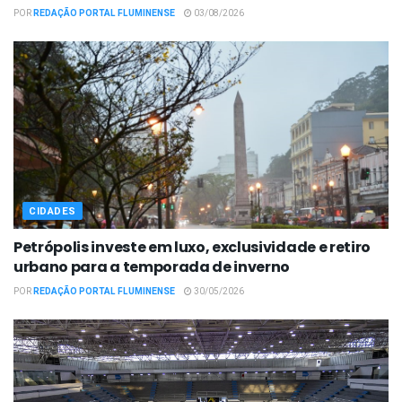
POR
REDAÇÃO PORTAL FLUMINENSE
03/08/2026
CIDADES
Petrópolis investe em luxo, exclusividade e retiro
urbano para a temporada de inverno
POR
REDAÇÃO PORTAL FLUMINENSE
30/05/2026