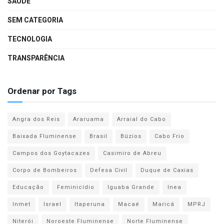
SAÚDE
SEM CATEGORIA
TECNOLOGIA
TRANSPARÊNCIA
Ordenar por Tags
Angra dos Reis
Araruama
Arraial do Cabo
Baixada Fluminense
Brasil
Búzios
Cabo Frio
Campos dos Goytacazes
Casimiro de Abreu
Corpo de Bombeiros
Defesa Civil
Duque de Caxias
Educação
Feminicídio
Iguaba Grande
Inea
Inmet
Israel
Itaperuna
Macaé
Maricá
MPRJ
Niterói
Noroeste Fluminense
Norte Fluminense