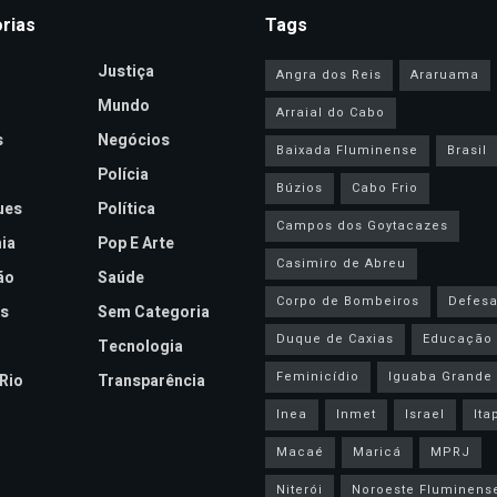
rias
Tags
Justiça
Angra dos Reis
Araruama
Mundo
Arraial do Cabo
s
Negócios
Baixada Fluminense
Brasil
Polícia
Búzios
Cabo Frio
ues
Política
Campos dos Goytacazes
ia
Pop E Arte
Casimiro de Abreu
ão
Saúde
Corpo de Bombeiros
Defesa 
s
Sem Categoria
Duque de Caxias
Educação
Tecnologia
Feminicídio
Iguaba Grande
Rio
Transparência
Inea
Inmet
Israel
Ita
Macaé
Maricá
MPRJ
Niterói
Noroeste Fluminens