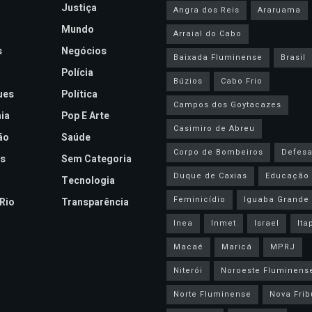
Justiça
Angra dos Reis
Araruama
Mundo
Arraial do Cabo
s
Negócios
Baixada Fluminense
Brasil
Polícia
Búzios
Cabo Frio
ues
Política
Campos dos Goytacazes
ia
Pop E Arte
Casimiro de Abreu
ão
Saúde
Corpo de Bombeiros
Defesa 
s
Sem Categoria
Duque de Caxias
Educação
Tecnologia
Feminicídio
Iguaba Grande
Rio
Transparência
Inea
Inmet
Israel
Ita
Macaé
Maricá
MPRJ
Niterói
Noroeste Fluminens
Norte Fluminense
Nova Frib