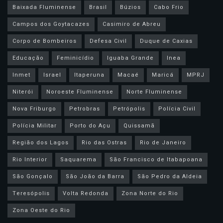
Baixada Fluminense
Brasil
Búzios
Cabo Frio
Campos dos Goytacazes
Casimiro de Abreu
Corpo de Bombeiros
Defesa Civil
Duque de Caxias
Educação
Feminicídio
Iguaba Grande
Inea
Inmet
Israel
Itaperuna
Macaé
Maricá
MPRJ
Niterói
Noroeste Fluminense
Norte Fluminense
Nova Friburgo
Petrobras
Petrópolis
Polícia Civil
Polícia Militar
Porto do Açu
Quissamã
Região dos Lagos
Rio das Ostras
Rio de Janeiro
Rio Interior
Saquarema
São Francisco de Itabapoana
São Gonçalo
São João da Barra
São Pedro da Aldeia
Teresópolis
Volta Redonda
Zona Norte do Rio
Zona Oeste do Rio