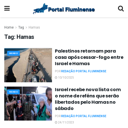
Home
Tag
Hamas
Tag:
Hamas
Palestinos retornam para
MUNDO
casa após cessar-fogo entre
Israel e Hamas
POR
REDAÇÃO PORTAL FLUMINENSE
10/10/2025
Israel recebe nova lista com
MUNDO
o nome de reféns que serão
libertados pelo Hamas no
sábado
POR
REDAÇÃO PORTAL FLUMINENSE
24/11/2023