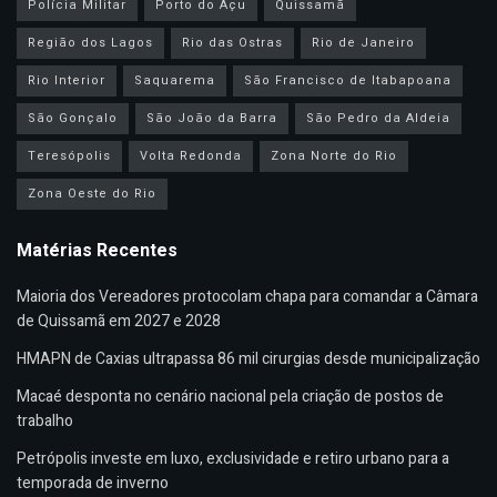
Polícia Militar
Porto do Açu
Quissamã
Região dos Lagos
Rio das Ostras
Rio de Janeiro
Rio Interior
Saquarema
São Francisco de Itabapoana
São Gonçalo
São João da Barra
São Pedro da Aldeia
Teresópolis
Volta Redonda
Zona Norte do Rio
Zona Oeste do Rio
Matérias Recentes
Maioria dos Vereadores protocolam chapa para comandar a Câmara
de Quissamã em 2027 e 2028
HMAPN de Caxias ultrapassa 86 mil cirurgias desde municipalização
Macaé desponta no cenário nacional pela criação de postos de
trabalho
Petrópolis investe em luxo, exclusividade e retiro urbano para a
temporada de inverno