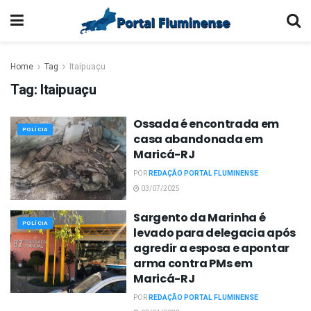
Home
Tag
Itaipuaçu
Tag:
Itaipuaçu
Ossada é encontrada em
POLÍCIA
casa abandonada em
Maricá-RJ
POR
REDAÇÃO PORTAL FLUMINENSE
03/07/2025
Sargento da Marinha é
POLÍCIA
levado para delegacia após
agredir a esposa e apontar
arma contra PMs em
Maricá-RJ
POR
REDAÇÃO PORTAL FLUMINENSE