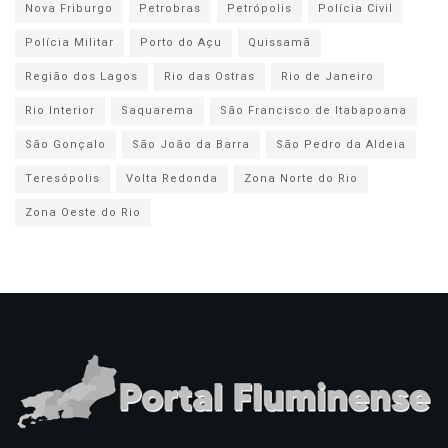
Nova Friburgo
Petrobras
Petrópolis
Polícia Civil
Polícia Militar
Porto do Açu
Quissamã
Região dos Lagos
Rio das Ostras
Rio de Janeiro
Rio Interior
Saquarema
São Francisco de Itabapoana
São Gonçalo
São João da Barra
São Pedro da Aldeia
Teresópolis
Volta Redonda
Zona Norte do Rio
Zona Oeste do Rio