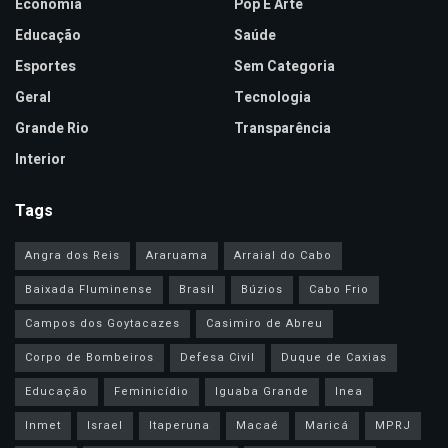
Economia
Pop E Arte
Educação
Saúde
Esportes
Sem Categoria
Geral
Tecnologia
Grande Rio
Transparência
Interior
Tags
Angra dos Reis
Araruama
Arraial do Cabo
Baixada Fluminense
Brasil
Búzios
Cabo Frio
Campos dos Goytacazes
Casimiro de Abreu
Corpo de Bombeiros
Defesa Civil
Duque de Caxias
Educação
Feminicídio
Iguaba Grande
Inea
Inmet
Israel
Itaperuna
Macaé
Maricá
MPRJ