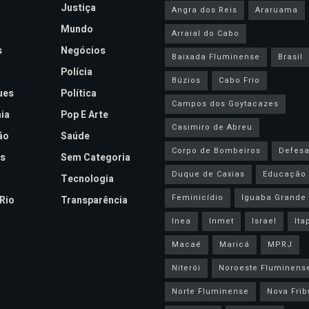
Justiça
Angra dos Reis
Araruama
Mundo
Arraial do Cabo
s
Negócios
Baixada Fluminense
Brasil
Polícia
Búzios
Cabo Frio
ues
Política
Campos dos Goytacazes
ia
Pop E Arte
Casimiro de Abreu
ão
Saúde
Corpo de Bombeiros
Defesa 
s
Sem Categoria
Duque de Caxias
Educação
Tecnologia
Feminicídio
Iguaba Grande
Rio
Transparência
Inea
Inmet
Israel
Ita
Macaé
Maricá
MPRJ
Niterói
Noroeste Fluminens
Norte Fluminense
Nova Frib