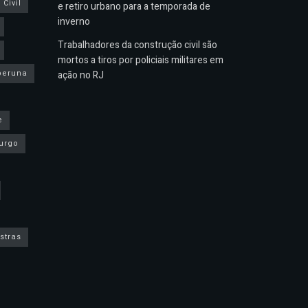
Civil
e retiro urbano para a temporada de
inverno
Trabalhadores da construção civil são
mortos a tiros por policiais militares em
peruna
ação no RJ
e
urgo
stras