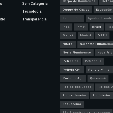
Corpo de Bombeiros
Defesa 
s
Sem Categoria
Duque de Caxias
Educação
Tecnologia
Feminicídio
Iguaba Grande
Rio
Transparência
Inea
Inmet
Israel
Ita
Macaé
Maricá
MPRJ
Niterói
Noroeste Fluminens
Norte Fluminense
Nova Frib
Petrobras
Petrópolis
Polícia Civil
Polícia Militar
Porto do Açu
Quissamã
Região dos Lagos
Rio das O
Rio de Janeiro
Rio Interior
Saquarema
São Francisco de Itabapoana