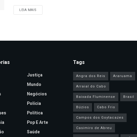
DETAILS
LEIA MAIS
rias
Tags
Justiça
Angra dos Reis
Araruama
Mundo
Arraial do Cabo
s
Negócios
Baixada Fluminense
Brasil
Polícia
Búzios
Cabo Frio
ues
Política
Campos dos Goytacazes
ia
Pop E Arte
Casimiro de Abreu
ão
Saúde