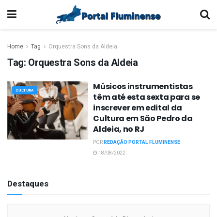
Home
Tag
Orquestra Sons da Aldeia
Tag:
Orquestra Sons da Aldeia
Músicos instrumentistas
CULTURA
têm até esta sexta para se
inscrever em edital da
Cultura em São Pedro da
Aldeia, no RJ
POR
REDAÇÃO PORTAL FLUMINENSE
18/08/2022
Destaques