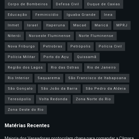
Corpo de Bombeiros
Defesa Civil
Duque de Caxias
Educação
Feminicídio
Iguaba Grande
Inea
Inmet
Israel
Itaperuna
Macaé
Maricá
MPRJ
Niterói
Noroeste Fluminense
Norte Fluminense
Nova Friburgo
Petrobras
Petrópolis
Polícia Civil
Polícia Militar
Porto do Açu
Quissamã
Região dos Lagos
Rio das Ostras
Rio de Janeiro
Rio Interior
Saquarema
São Francisco de Itabapoana
São Gonçalo
São João da Barra
São Pedro da Aldeia
Teresópolis
Volta Redonda
Zona Norte do Rio
Zona Oeste do Rio
Matérias Recentes
Maioria dos Vereadores protocolam chapa para comandar a Câmara