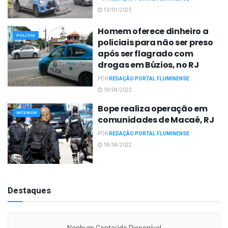
13/01/2023
Homem oferece dinheiro a
POLÍCIA
policiais para não ser preso
após ser flagrado com
drogas em Búzios, no RJ
POR
REDAÇÃO PORTAL FLUMINENSE
18/04/2022
Bope realiza operação em
INTERIOR
comunidades de Macaé, RJ
POR
REDAÇÃO PORTAL FLUMINENSE
18/04/2022
Destaques