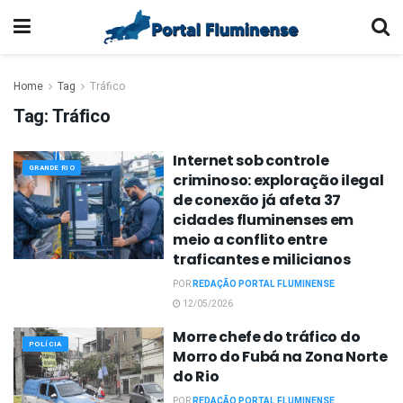
Home
Tag
Tráfico
Tag:
Tráfico
Internet sob controle
GRANDE RIO
criminoso: exploração ilegal
de conexão já afeta 37
cidades fluminenses em
meio a conflito entre
traficantes e milicianos
POR
REDAÇÃO PORTAL FLUMINENSE
12/05/2026
Morre chefe do tráfico do
POLÍCIA
Morro do Fubá na Zona Norte
do Rio
POR
REDAÇÃO PORTAL FLUMINENSE