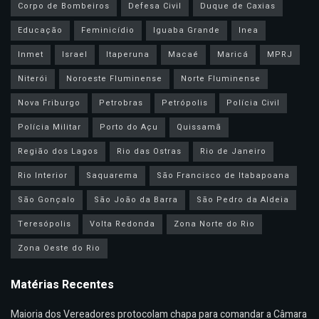
Corpo de Bombeiros
Defesa Civil
Duque de Caxias
Educação
Feminicídio
Iguaba Grande
Inea
Inmet
Israel
Itaperuna
Macaé
Maricá
MPRJ
Niterói
Noroeste Fluminense
Norte Fluminense
Nova Friburgo
Petrobras
Petrópolis
Polícia Civil
Polícia Militar
Porto do Açu
Quissamã
Região dos Lagos
Rio das Ostras
Rio de Janeiro
Rio Interior
Saquarema
São Francisco de Itabapoana
São Gonçalo
São João da Barra
São Pedro da Aldeia
Teresópolis
Volta Redonda
Zona Norte do Rio
Zona Oeste do Rio
Matérias Recentes
Maioria dos Vereadores protocolam chapa para comandar a Câmara