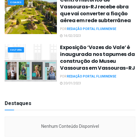
CIDADES
Vassouras-RJ recebe obra
que vai converter a fiação
aérea em rede subterrânea
POR
REDAÇÃO PORTAL FLUMINENSE
14/02/2023
Exposição ‘Vozes do Vale’ é
CULTURA
inaugurada nos tapumes da
construção do Museu
Vassouras em Vassouras-RJ
POR
REDAÇÃO PORTAL FLUMINENSE
20/01/2023
Destaques
Nenhum Conteúdo Disponível