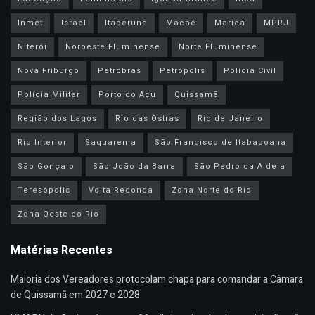
Inmet
Israel
Itaperuna
Macaé
Maricá
MPRJ
Niterói
Noroeste Fluminense
Norte Fluminense
Nova Friburgo
Petrobras
Petrópolis
Polícia Civil
Polícia Militar
Porto do Açu
Quissamã
Região dos Lagos
Rio das Ostras
Rio de Janeiro
Rio Interior
Saquarema
São Francisco de Itabapoana
São Gonçalo
São João da Barra
São Pedro da Aldeia
Teresópolis
Volta Redonda
Zona Norte do Rio
Zona Oeste do Rio
Matérias Recentes
Maioria dos Vereadores protocolam chapa para comandar a Câmara
de Quissamã em 2027 e 2028