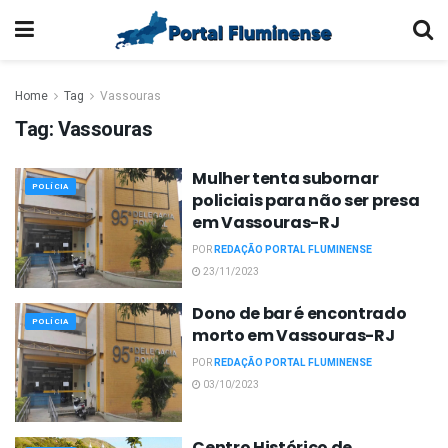
Home
Tag
Vassouras
Tag:
Vassouras
Mulher tenta subornar
POLÍCIA
policiais para não ser presa
em Vassouras-RJ
POR
REDAÇÃO PORTAL FLUMINENSE
23/11/2023
Dono de bar é encontrado
POLÍCIA
morto em Vassouras-RJ
POR
REDAÇÃO PORTAL FLUMINENSE
03/10/2023
Centro Histórico de