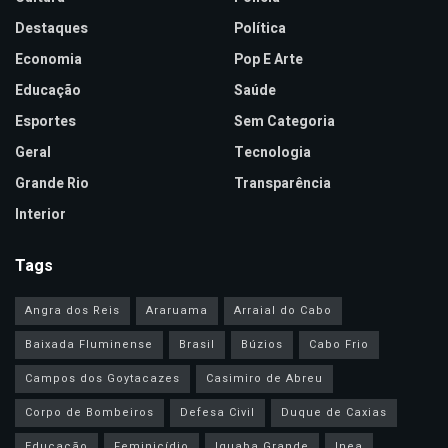
Destaques
Política
Economia
Pop E Arte
Educação
Saúde
Esportes
Sem Categoria
Geral
Tecnologia
Grande Rio
Transparência
Interior
Tags
Angra dos Reis
Araruama
Arraial do Cabo
Baixada Fluminense
Brasil
Búzios
Cabo Frio
Campos dos Goytacazes
Casimiro de Abreu
Corpo de Bombeiros
Defesa Civil
Duque de Caxias
Educação
Feminicídio
Iguaba Grande
Inea