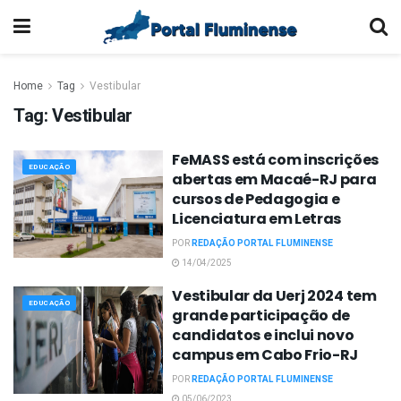
Home
Tag
Vestibular
Tag:
Vestibular
FeMASS está com inscrições
EDUCAÇÃO
abertas em Macaé-RJ para
cursos de Pedagogia e
Licenciatura em Letras
POR
REDAÇÃO PORTAL FLUMINENSE
14/04/2025
Vestibular da Uerj 2024 tem
EDUCAÇÃO
grande participação de
candidatos e inclui novo
campus em Cabo Frio-RJ
POR
REDAÇÃO PORTAL FLUMINENSE
05/06/2023