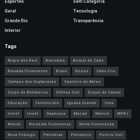
Esportes
Sem Categoria
Geral
Tecnologia
Grande Rio
Transparência
Interior
Tags
Angra dos Reis
Araruama
Arraial do Cabo
Baixada Fluminense
Brasil
Búzios
Cabo Frio
Campos dos Goytacazes
Casimiro de Abreu
Corpo de Bombeiros
Defesa Civil
Duque de Caxias
Educação
Feminicídio
Iguaba Grande
Inea
Inmet
Israel
Itaperuna
Macaé
Maricá
MPRJ
Niterói
Noroeste Fluminense
Norte Fluminense
Nova Friburgo
Petrobras
Petrópolis
Polícia Civil