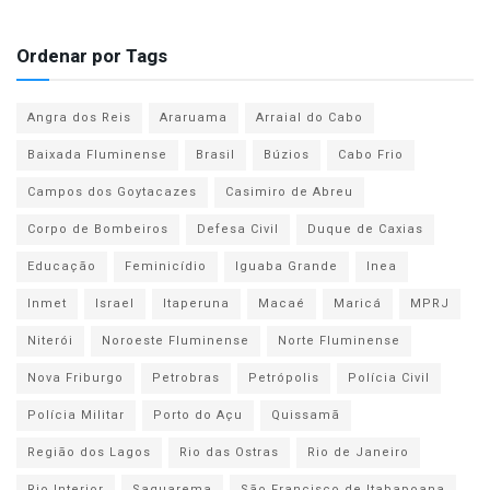
Ordenar por Tags
Angra dos Reis
Araruama
Arraial do Cabo
Baixada Fluminense
Brasil
Búzios
Cabo Frio
Campos dos Goytacazes
Casimiro de Abreu
Corpo de Bombeiros
Defesa Civil
Duque de Caxias
Educação
Feminicídio
Iguaba Grande
Inea
Inmet
Israel
Itaperuna
Macaé
Maricá
MPRJ
Niterói
Noroeste Fluminense
Norte Fluminense
Nova Friburgo
Petrobras
Petrópolis
Polícia Civil
Polícia Militar
Porto do Açu
Quissamã
Região dos Lagos
Rio das Ostras
Rio de Janeiro
Rio Interior
Saquarema
São Francisco de Itabapoana