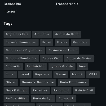
Grande Rio
Transparência
Interior
Tags
Angra dos Reis
Araruama
Arraial do Cabo
Baixada Fluminense
Brasil
Búzios
Cabo Frio
Campos dos Goytacazes
Casimiro de Abreu
Corpo de Bombeiros
Defesa Civil
Duque de Caxias
Educação
Feminicídio
Iguaba Grande
Inea
Inmet
Israel
Itaperuna
Macaé
Maricá
MPRJ
Niterói
Noroeste Fluminense
Norte Fluminense
Nova Friburgo
Petrobras
Petrópolis
Polícia Civil
Polícia Militar
Porto do Açu
Quissamã