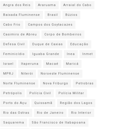
Angra dos Reis
Araruama
Arraial do Cabo
Baixada Fluminense
Brasil
Búzios
Cabo Frio
Campos dos Goytacazes
Casimiro de Abreu
Corpo de Bombeiros
Defesa Civil
Duque de Caxias
Educação
Feminicídio
Iguaba Grande
Inea
Inmet
Israel
Itaperuna
Macaé
Maricá
MPRJ
Niterói
Noroeste Fluminense
Norte Fluminense
Nova Friburgo
Petrobras
Petrópolis
Polícia Civil
Polícia Militar
Porto do Açu
Quissamã
Região dos Lagos
Rio das Ostras
Rio de Janeiro
Rio Interior
Saquarema
São Francisco de Itabapoana