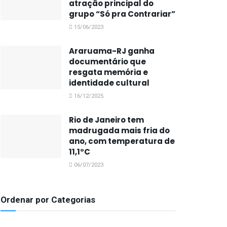
atração principal do
grupo “Só pra Contrariar”
15/06/2023
Araruama-RJ ganha
documentário que
resgata memória e
identidade cultural
16/12/2025
Rio de Janeiro tem
madrugada mais fria do
ano, com temperatura de
11,1°C
06/07/2023
Ordenar por Categorias