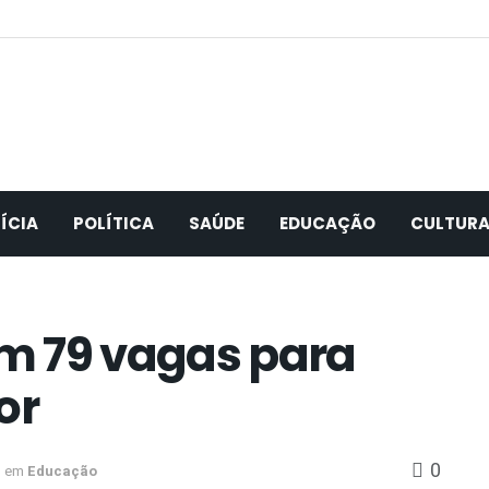
ÍCIA
POLÍTICA
SAÚDE
EDUCAÇÃO
CULTUR
om 79 vagas para
or
0
em
Educação