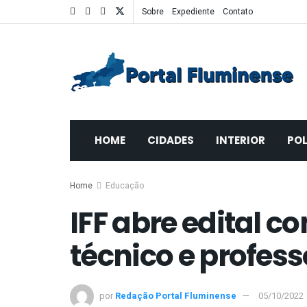
Sobre
Expediente
Contato
HOME
CIDADES
INTERIOR
POL
Home
Educação
IFF abre edital c
técnico e profess
por
Redação Portal Fluminense
05/10/2022