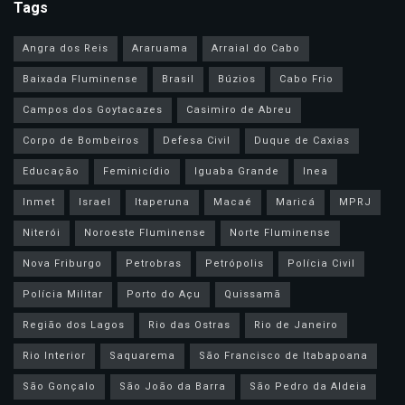
Tags
Angra dos Reis
Araruama
Arraial do Cabo
Baixada Fluminense
Brasil
Búzios
Cabo Frio
Campos dos Goytacazes
Casimiro de Abreu
Corpo de Bombeiros
Defesa Civil
Duque de Caxias
Educação
Feminicídio
Iguaba Grande
Inea
Inmet
Israel
Itaperuna
Macaé
Maricá
MPRJ
Niterói
Noroeste Fluminense
Norte Fluminense
Nova Friburgo
Petrobras
Petrópolis
Polícia Civil
Polícia Militar
Porto do Açu
Quissamã
Região dos Lagos
Rio das Ostras
Rio de Janeiro
Rio Interior
Saquarema
São Francisco de Itabapoana
São Gonçalo
São João da Barra
São Pedro da Aldeia