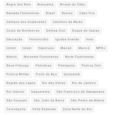
Angra dos Reis
Araruama
Arraial do Cabo
Baixada Fluminense
Brasil
Búzios
Cabo Frio
Campos dos Goytacazes
Casimiro de Abreu
Corpo de Bombeiros
Defesa Civil
Duque de Caxias
Educação
Feminicídio
Iguaba Grande
Inea
Inmet
Israel
Itaperuna
Macaé
Maricá
MPRJ
Niterói
Noroeste Fluminense
Norte Fluminense
Nova Friburgo
Petrobras
Petrópolis
Polícia Civil
Polícia Militar
Porto do Açu
Quissamã
Região dos Lagos
Rio das Ostras
Rio de Janeiro
Rio Interior
Saquarema
São Francisco de Itabapoana
São Gonçalo
São João da Barra
São Pedro da Aldeia
Teresópolis
Volta Redonda
Zona Norte do Rio