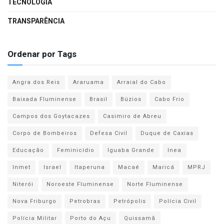
TECNOLOGIA
TRANSPARÊNCIA
Ordenar por Tags
Angra dos Reis
Araruama
Arraial do Cabo
Baixada Fluminense
Brasil
Búzios
Cabo Frio
Campos dos Goytacazes
Casimiro de Abreu
Corpo de Bombeiros
Defesa Civil
Duque de Caxias
Educação
Feminicídio
Iguaba Grande
Inea
Inmet
Israel
Itaperuna
Macaé
Maricá
MPRJ
Niterói
Noroeste Fluminense
Norte Fluminense
Nova Friburgo
Petrobras
Petrópolis
Polícia Civil
Polícia Militar
Porto do Açu
Quissamã