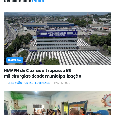
Relacionados
Posts
BAIXADA
HMAPN de Caxias ultrapassa 86
mil cirurgias desde municipalização
POR
REDAÇÃO PORTAL FLUMINENSE
26/06/2026