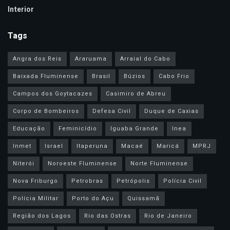
Interior
Tags
Angra dos Reis
Araruama
Arraial do Cabo
Baixada Fluminense
Brasil
Búzios
Cabo Frio
Campos dos Goytacazes
Casimiro de Abreu
Corpo de Bombeiros
Defesa Civil
Duque de Caxias
Educação
Feminicídio
Iguaba Grande
Inea
Inmet
Israel
Itaperuna
Macaé
Maricá
MPRJ
Niterói
Noroeste Fluminense
Norte Fluminense
Nova Friburgo
Petrobras
Petrópolis
Polícia Civil
Polícia Militar
Porto do Açu
Quissamã
Região dos Lagos
Rio das Ostras
Rio de Janeiro