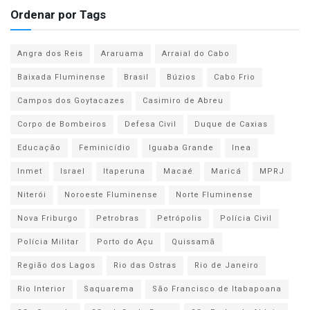
Ordenar por Tags
Angra dos Reis
Araruama
Arraial do Cabo
Baixada Fluminense
Brasil
Búzios
Cabo Frio
Campos dos Goytacazes
Casimiro de Abreu
Corpo de Bombeiros
Defesa Civil
Duque de Caxias
Educação
Feminicídio
Iguaba Grande
Inea
Inmet
Israel
Itaperuna
Macaé
Maricá
MPRJ
Niterói
Noroeste Fluminense
Norte Fluminense
Nova Friburgo
Petrobras
Petrópolis
Polícia Civil
Polícia Militar
Porto do Açu
Quissamã
Região dos Lagos
Rio das Ostras
Rio de Janeiro
Rio Interior
Saquarema
São Francisco de Itabapoana