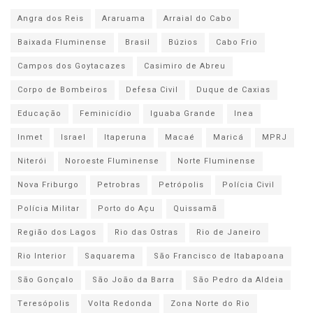
Angra dos Reis
Araruama
Arraial do Cabo
Baixada Fluminense
Brasil
Búzios
Cabo Frio
Campos dos Goytacazes
Casimiro de Abreu
Corpo de Bombeiros
Defesa Civil
Duque de Caxias
Educação
Feminicídio
Iguaba Grande
Inea
Inmet
Israel
Itaperuna
Macaé
Maricá
MPRJ
Niterói
Noroeste Fluminense
Norte Fluminense
Nova Friburgo
Petrobras
Petrópolis
Polícia Civil
Polícia Militar
Porto do Açu
Quissamã
Região dos Lagos
Rio das Ostras
Rio de Janeiro
Rio Interior
Saquarema
São Francisco de Itabapoana
São Gonçalo
São João da Barra
São Pedro da Aldeia
Teresópolis
Volta Redonda
Zona Norte do Rio