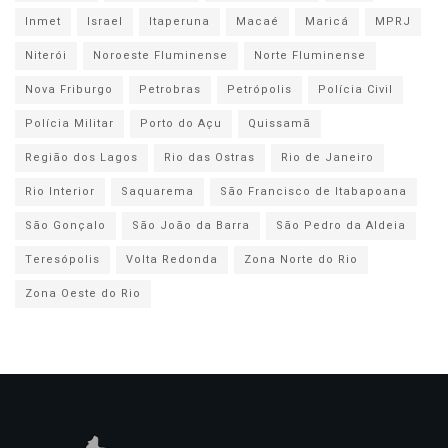
Inmet
Israel
Itaperuna
Macaé
Maricá
MPRJ
Niterói
Noroeste Fluminense
Norte Fluminense
Nova Friburgo
Petrobras
Petrópolis
Polícia Civil
Polícia Militar
Porto do Açu
Quissamã
Região dos Lagos
Rio das Ostras
Rio de Janeiro
Rio Interior
Saquarema
São Francisco de Itabapoana
São Gonçalo
São João da Barra
São Pedro da Aldeia
Teresópolis
Volta Redonda
Zona Norte do Rio
Zona Oeste do Rio