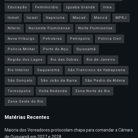
Educação
Feminicídio
Iguaba Grande
Inea
Inmet
Israel
Itaperuna
Macaé
Maricá
MPRJ
Niterói
Noroeste Fluminense
Norte Fluminense
Nova Friburgo
Petrobras
Petrópolis
Polícia Civil
Polícia Militar
Porto do Açu
Quissamã
Região dos Lagos
Rio das Ostras
Rio de Janeiro
Rio Interior
Saquarema
São Francisco de Itabapoana
São Gonçalo
São João da Barra
São Pedro da Aldeia
Teresópolis
Volta Redonda
Zona Norte do Rio
Zona Oeste do Rio
Matérias Recentes
Maioria dos Vereadores protocolam chapa para comandar a Câmara
de Quissamã em 2027 e 2028