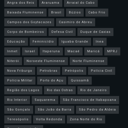
Angra dos Reis
Araruama
Arraial do Cabo
Baixada Fluminense
Brasil
Búzios
Cabo Frio
Campos dos Goytacazes
Casimiro de Abreu
Corpo de Bombeiros
Defesa Civil
Duque de Caxias
Educação
Feminicídio
Iguaba Grande
Inea
Inmet
Israel
Itaperuna
Macaé
Maricá
MPRJ
Niterói
Noroeste Fluminense
Norte Fluminense
Nova Friburgo
Petrobras
Petrópolis
Polícia Civil
Polícia Militar
Porto do Açu
Quissamã
Região dos Lagos
Rio das Ostras
Rio de Janeiro
Rio Interior
Saquarema
São Francisco de Itabapoana
São Gonçalo
São João da Barra
São Pedro da Aldeia
Teresópolis
Volta Redonda
Zona Norte do Rio