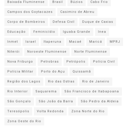
Baixada Fluminense
Brasil
Búzios
Cabo Frio
Campos dos Goytacazes
Casimiro de Abreu
Corpo de Bombeiros
Defesa Civil
Duque de Caxias
Educação
Feminicídio
Iguaba Grande
Inea
Inmet
Israel
Itaperuna
Macaé
Maricá
MPRJ
Niterói
Noroeste Fluminense
Norte Fluminense
Nova Friburgo
Petrobras
Petrópolis
Polícia Civil
Polícia Militar
Porto do Açu
Quissamã
Região dos Lagos
Rio das Ostras
Rio de Janeiro
Rio Interior
Saquarema
São Francisco de Itabapoana
São Gonçalo
São João da Barra
São Pedro da Aldeia
Teresópolis
Volta Redonda
Zona Norte do Rio
Zona Oeste do Rio