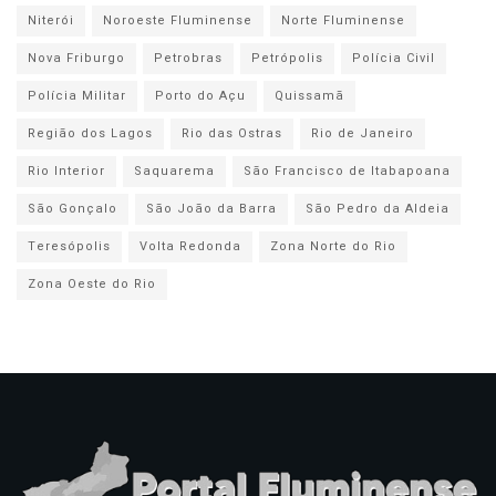
Niterói
Noroeste Fluminense
Norte Fluminense
Nova Friburgo
Petrobras
Petrópolis
Polícia Civil
Polícia Militar
Porto do Açu
Quissamã
Região dos Lagos
Rio das Ostras
Rio de Janeiro
Rio Interior
Saquarema
São Francisco de Itabapoana
São Gonçalo
São João da Barra
São Pedro da Aldeia
Teresópolis
Volta Redonda
Zona Norte do Rio
Zona Oeste do Rio