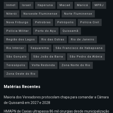
Inmet
Israel
Itaperuna
Macaé
Maricá
MPRJ
Niterói
Noroeste Fluminense
Norte Fluminense
Nova Friburgo
Petrobras
Petrópolis
Polícia Civil
Polícia Militar
Porto do Açu
Quissamã
Região dos Lagos
Rio das Ostras
Rio de Janeiro
Rio Interior
Saquarema
São Francisco de Itabapoana
São Gonçalo
São João da Barra
São Pedro da Aldeia
Teresópolis
Volta Redonda
Zona Norte do Rio
Zona Oeste do Rio
Matérias Recentes
Maioria dos Vereadores protocolam chapa para comandar a Câmara
de Quissamã em 2027 e 2028
HMAPN de Caxias ultrapassa 86 mil cirurgias desde municipalização