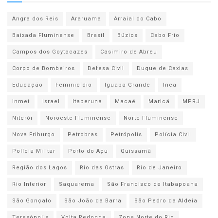
Angra dos Reis
Araruama
Arraial do Cabo
Baixada Fluminense
Brasil
Búzios
Cabo Frio
Campos dos Goytacazes
Casimiro de Abreu
Corpo de Bombeiros
Defesa Civil
Duque de Caxias
Educação
Feminicídio
Iguaba Grande
Inea
Inmet
Israel
Itaperuna
Macaé
Maricá
MPRJ
Niterói
Noroeste Fluminense
Norte Fluminense
Nova Friburgo
Petrobras
Petrópolis
Polícia Civil
Polícia Militar
Porto do Açu
Quissamã
Região dos Lagos
Rio das Ostras
Rio de Janeiro
Rio Interior
Saquarema
São Francisco de Itabapoana
São Gonçalo
São João da Barra
São Pedro da Aldeia
Teresópolis
Volta Redonda
Zona Norte do Rio