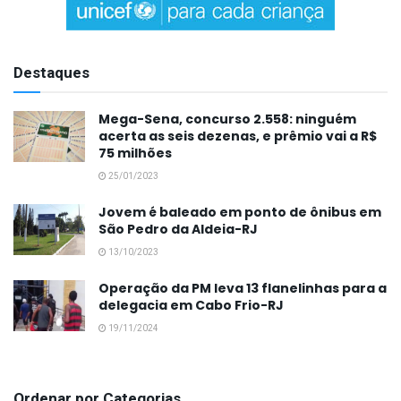
Destaques
Mega-Sena, concurso 2.558: ninguém
acerta as seis dezenas, e prêmio vai a R$
75 milhões
25/01/2023
Jovem é baleado em ponto de ônibus em
São Pedro da Aldeia-RJ
13/10/2023
Operação da PM leva 13 flanelinhas para a
delegacia em Cabo Frio-RJ
19/11/2024
Ordenar por Categorias