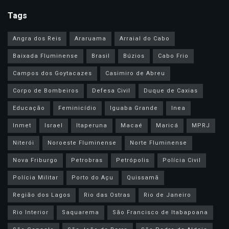
Tags
Angra dos Reis
Araruama
Arraial do Cabo
Baixada Fluminense
Brasil
Búzios
Cabo Frio
Campos dos Goytacazes
Casimiro de Abreu
Corpo de Bombeiros
Defesa Civil
Duque de Caxias
Educação
Feminicídio
Iguaba Grande
Inea
Inmet
Israel
Itaperuna
Macaé
Maricá
MPRJ
Niterói
Noroeste Fluminense
Norte Fluminense
Nova Friburgo
Petrobras
Petrópolis
Polícia Civil
Polícia Militar
Porto do Açu
Quissamã
Região dos Lagos
Rio das Ostras
Rio de Janeiro
Rio Interior
Saquarema
São Francisco de Itabapoana