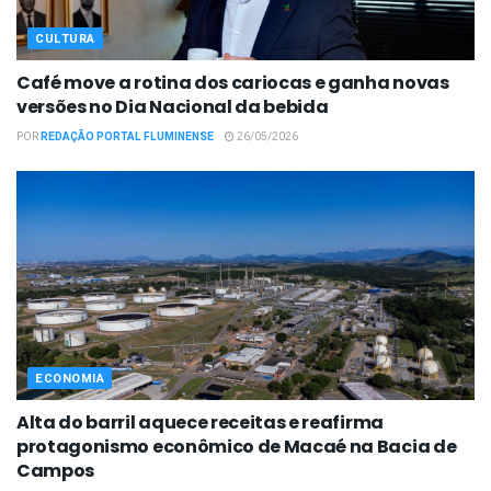
CULTURA
Café move a rotina dos cariocas e ganha novas
versões no Dia Nacional da bebida
POR
REDAÇÃO PORTAL FLUMINENSE
26/05/2026
ECONOMIA
Alta do barril aquece receitas e reafirma
protagonismo econômico de Macaé na Bacia de
Campos